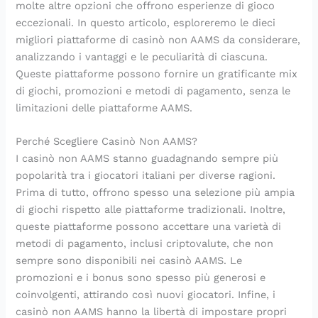
molte altre opzioni che offrono esperienze di gioco
eccezionali. In questo articolo, esploreremo le dieci
migliori piattaforme di casinò non AAMS da considerare,
analizzando i vantaggi e le peculiarità di ciascuna.
Queste piattaforme possono fornire un gratificante mix
di giochi, promozioni e metodi di pagamento, senza le
limitazioni delle piattaforme AAMS.
Perché Scegliere Casinò Non AAMS?
I casinò non AAMS stanno guadagnando sempre più
popolarità tra i giocatori italiani per diverse ragioni.
Prima di tutto, offrono spesso una selezione più ampia
di giochi rispetto alle piattaforme tradizionali. Inoltre,
queste piattaforme possono accettare una varietà di
metodi di pagamento, inclusi criptovalute, che non
sempre sono disponibili nei casinò AAMS. Le
promozioni e i bonus sono spesso più generosi e
coinvolgenti, attirando così nuovi giocatori. Infine, i
casinò non AAMS hanno la libertà di impostare propri