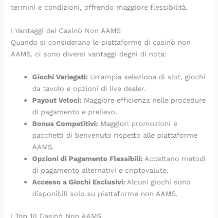
termini e condizioni, offrendo maggiore flessibilità.
I Vantaggi dei Casinò Non AAMS
Quando si considerano le piattaforme di casinò non
AAMS, ci sono diversi vantaggi degni di nota:
Giochi Variegati:
Un’ampia selezione di slot, giochi
da tavolo e opzioni di live dealer.
Payout Veloci:
Maggiore efficienza nelle procedure
di pagamento e prelievo.
Bonus Competitivi:
Maggiori promozioni e
pacchetti di benvenuto rispetto alle piattaforme
AAMS.
Opzioni di Pagamento Flessibili:
Accettano metodi
di pagamento alternativi e criptovalute.
Accesso a Giochi Esclusivi:
Alcuni giochi sono
disponibili solo su piattaforme non AAMS.
I Top 10 Casinò Non AAMS