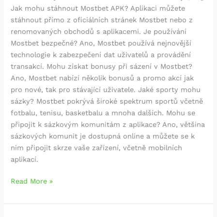
Jak mohu stáhnout Mostbet APK? Aplikaci můžete
stáhnout přímo z oficiálních stránek Mostbet nebo z
renomovaných obchodů s aplikacemi. Je používání
Mostbet bezpečné? Ano, Mostbet používá nejnovější
technologie k zabezpečení dat uživatelů a provádění
transakcí. Mohu získat bonusy při sázení v Mostbet?
Ano, Mostbet nabízí několik bonusů a promo akcí jak
pro nové, tak pro stávající uživatele. Jaké sporty mohu
sázky? Mostbet pokrývá široké spektrum sportů včetně
fotbalu, tenisu, basketbalu a mnoha dalších. Mohu se
připojit k sázkovým komunitám z aplikace? Ano, většina
sázkových komunit je dostupná online a můžete se k
nim připojit skrze vaše zařízení, včetně mobilních
aplikací.
Read More »