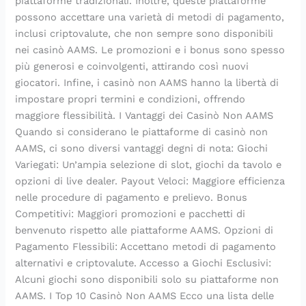
piattaforme tradizionali. Inoltre, queste piattaforme
possono accettare una varietà di metodi di pagamento,
inclusi criptovalute, che non sempre sono disponibili
nei casinò AAMS. Le promozioni e i bonus sono spesso
più generosi e coinvolgenti, attirando così nuovi
giocatori. Infine, i casinò non AAMS hanno la libertà di
impostare propri termini e condizioni, offrendo
maggiore flessibilità. I Vantaggi dei Casinò Non AAMS
Quando si considerano le piattaforme di casinò non
AAMS, ci sono diversi vantaggi degni di nota: Giochi
Variegati: Un’ampia selezione di slot, giochi da tavolo e
opzioni di live dealer. Payout Veloci: Maggiore efficienza
nelle procedure di pagamento e prelievo. Bonus
Competitivi: Maggiori promozioni e pacchetti di
benvenuto rispetto alle piattaforme AAMS. Opzioni di
Pagamento Flessibili: Accettano metodi di pagamento
alternativi e criptovalute. Accesso a Giochi Esclusivi:
Alcuni giochi sono disponibili solo su piattaforme non
AAMS. I Top 10 Casinò Non AAMS Ecco una lista delle