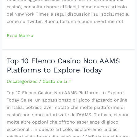
casinò, consulta risorse affidabili come questo articolo
del New York Times e segui discussioni sui social media,
come su Twitter. Buona fortuna e buon divertimento!
Read More »
Top 10 Elenco Casino Non AAMS
Top
10
Platforms to Explore Today
Elenco
Uncategorized
/
Costo de la T
Casino
Non
Top 10 Elenco Casino Non AAMS Platforms to Explore
AAMS
Today Se sei un appassionato di gioco d’azzardo online
Platforms
in Italia, potresti aver notato che molte piattaforme di
to
casinò non sono autorizzate dall’AAMS. Tuttavia, ci sono
Explore
molte altre opzioni che offrono esperienze di gioco
Today
eccezionali. In questo articolo, esploreremo le dieci
migliori piattaforme di casinò non AAMS da considerare,