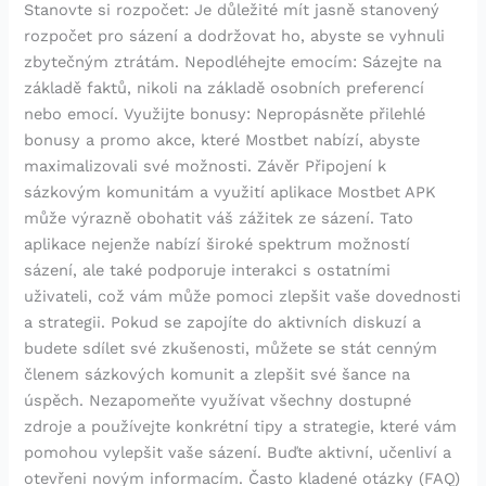
Stanovte si rozpočet: Je důležité mít jasně stanovený
rozpočet pro sázení a dodržovat ho, abyste se vyhnuli
zbytečným ztrátám. Nepodléhejte emocím: Sázejte na
základě faktů, nikoli na základě osobních preferencí
nebo emocí. Využijte bonusy: Nepropásněte přilehlé
bonusy a promo akce, které Mostbet nabízí, abyste
maximalizovali své možnosti. Závěr Připojení k
sázkovým komunitám a využití aplikace Mostbet APK
může výrazně obohatit váš zážitek ze sázení. Tato
aplikace nejenže nabízí široké spektrum možností
sázení, ale také podporuje interakci s ostatními
uživateli, což vám může pomoci zlepšit vaše dovednosti
a strategii. Pokud se zapojíte do aktivních diskuzí a
budete sdílet své zkušenosti, můžete se stát cenným
členem sázkových komunit a zlepšit své šance na
úspěch. Nezapomeňte využívat všechny dostupné
zdroje a používejte konkrétní tipy a strategie, které vám
pomohou vylepšit vaše sázení. Buďte aktivní, učenliví a
otevřeni novým informacím. Často kladené otázky (FAQ)